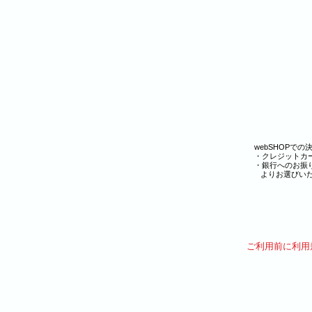
webSHOPで
・クレジットカ
・銀行へのお
よりお選びいた
​ご利用前に利