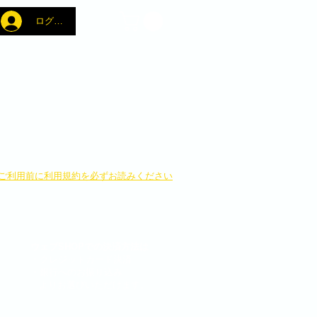
ログイン
​ご利用前に利用規約を必ずお読みください
ウェブSHOPでの決済方法は
・クレジットカード決済
・銀行へのお振り込み
よりお選びいただけます。