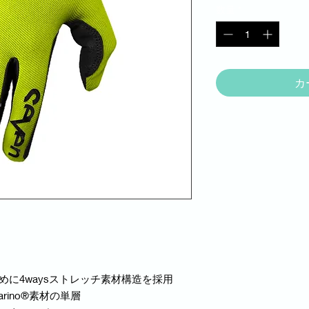
数量
*
カ
めに4waysストレッチ素材構造を採用
rino®素材の単層