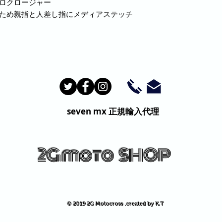
クロクロージャー
るため親指と人差し指にメディアステッチ
seven mx
正規輸入代理
2G moto
SHOP
© 2019 2G Motocross .created by K,T