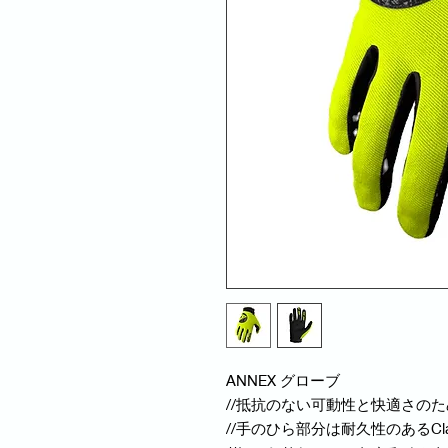
ANNEX グローブ
//抵抗のない可動性と快適さのた
//手のひら部分は耐久性のあるCla