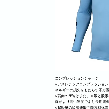
コンプレッションジャージ
//アスレチックコンプレッショ
ネルギーの損失をもたらす不必
//筋肉の圧迫はまた、血液と酸
肉がより高い速度でより長期間
//超軽量の吸湿発散性能素材構