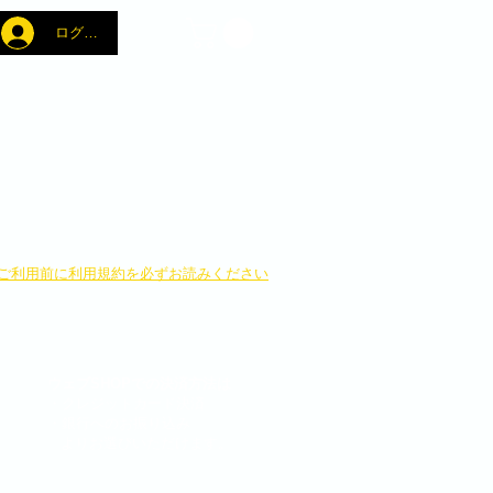
ログイン
​ご利用前に利用規約を必ずお読みください
ウェブSHOPでの決済方法は
・クレジットカード決済
・銀行へのお振り込み
よりお選びいただけます。