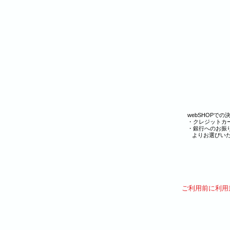
webSHOPで
・クレジットカ
・銀行へのお
よりお選びいた
​ご利用前に利