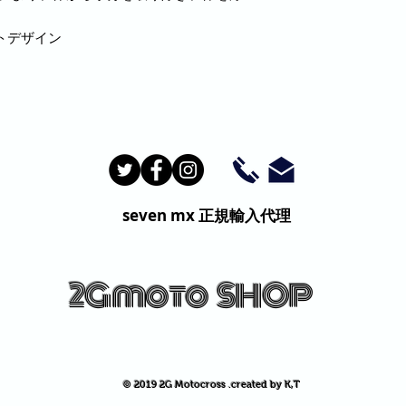
トデザイン
seven mx
正規輸入代理
2G moto
SHOP
© 2019 2G Motocross .created by K,T