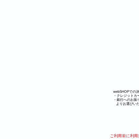
webSHOPで
・クレジットカ
・銀行へのお
よりお選びいた
​ご利用前に利