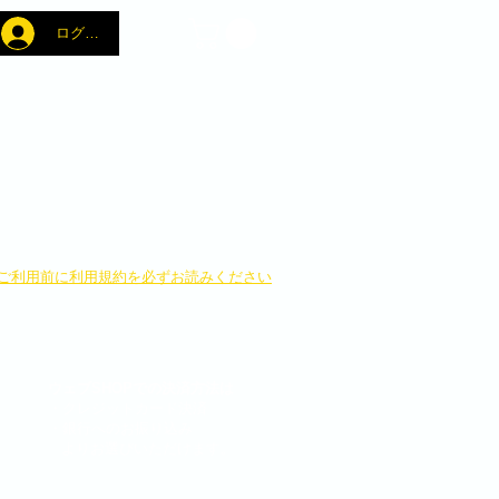
ログイン
​ご利用前に利用規約を必ずお読みください
ウェブSHOPでの決済方法は
・クレジットカード決済
・銀行へのお振り込み
よりお選びいただけます。