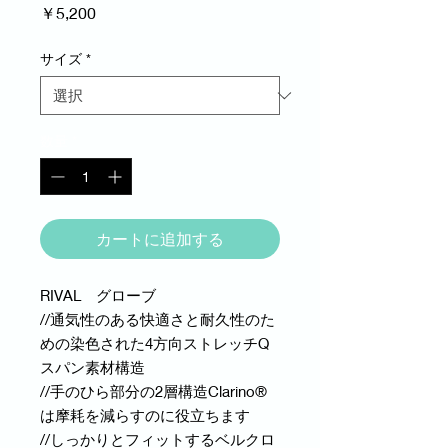
価
￥5,200
格
サイズ
*
数量
*
カートに追加する
RIVAL グローブ
//通気性のある快適さと耐久性のた
めの染色された4方向ストレッチQ
スパン素材構造
//手のひら部分の2層構造Clarino®
は摩耗を減らすのに役立ちます
//しっかりとフィットするベルクロ