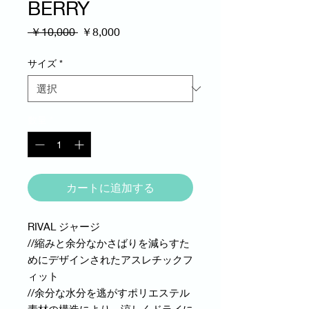
BERRY
通
セ
 ￥10,000 
￥8,000
常
ー
価
ル
サイズ
*
格
価
格
数量
*
カートに追加する
RIVAL ジャージ
//縮みと余分なかさばりを減らすた
めにデザインされたアスレチックフ
ィット
//余分な水分を逃がすポリエステル