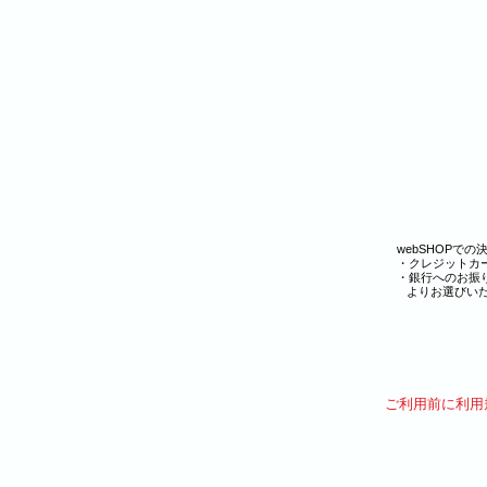
webSHOPで
・クレジットカ
・銀行へのお
よりお選びいた
​ご利用前に利