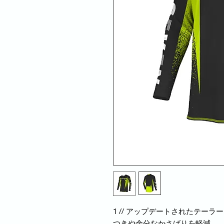
1 // アップデートされたテー
つきや余分なかさばりを軽減。