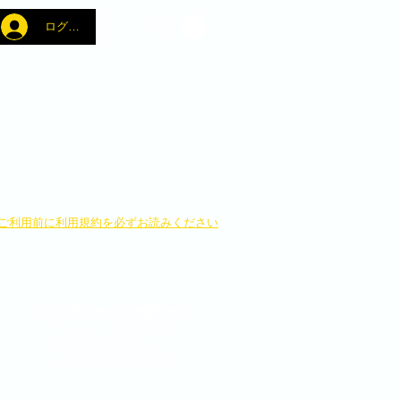
ログイン
​ご利用前に利用規約を必ずお読みください
ウェブSHOPでの決済方法は
・クレジットカード決済
・銀行へのお振り込み
よりお選びいただけます。