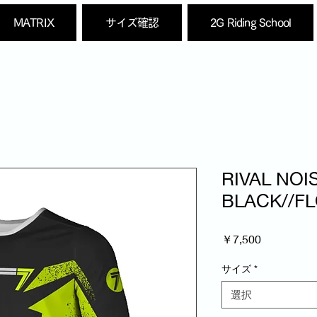
MATRIX
サイズ確認
2G Riding School
RIVAL NOI
BLACK//F
価
￥7,500
格
サイズ
*
選択