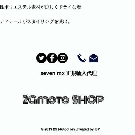
発散性ポリエステル素材が涼しくドライな着
クとディテールがスタイリングを演出。
seven mx
正規輸入代理
2G moto
SHOP
© 2019 2G Motocross .created by K,T