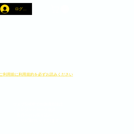
ログイン
​ご利用前に利用規約を必ずお読みください
ウェブSHOPでの決済方法は
・クレジットカード決済
・銀行へのお振り込み
よりお選びいただけます。