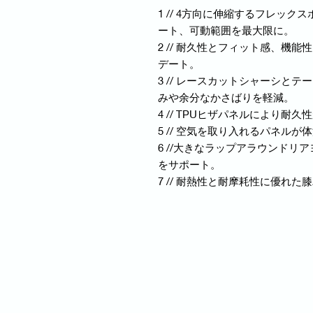
1 // 4方向に伸縮するフレッ
ート、可動範囲を最大限に。
2 // 耐久性とフィット感、機
デート。
3 // レースカットシャーシと
みや余分なかさばりを軽減。
4 // TPUヒザパネルにより耐久
5 // 空気を取り入れるパネルが
6 //大きなラップアラウンド
をサポート。
7 // 耐熱性と耐摩耗性に優れ