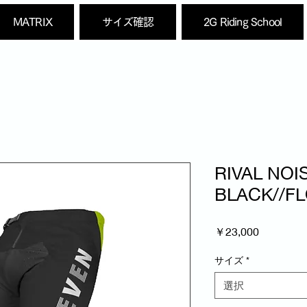
MATRIX
サイズ確認
2G Riding School
RIVAL NOI
BLACK//F
価
￥23,000
格
サイズ
*
選択