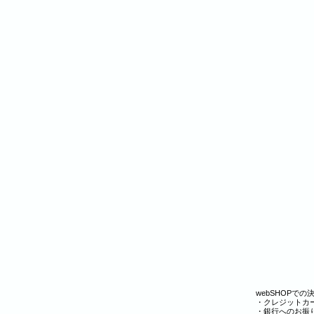
webSHOPで
・クレジットカ
・銀行へのお