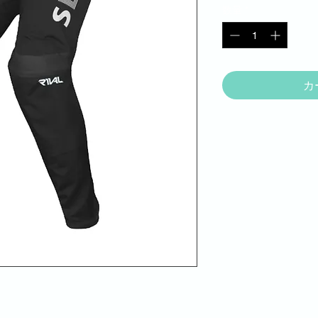
数量
*
カ