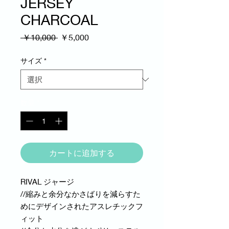
JERSEY
CHARCOAL
通
セ
 ￥10,000 
￥5,000
常
ー
価
ル
サイズ
*
格
価
格
数量
*
カートに追加する
RIVAL ジャージ
//縮みと余分なかさばりを減らすた
めにデザインされたアスレチックフ
ィット