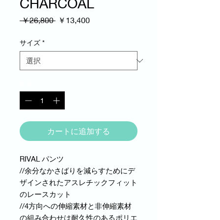
CHARCOAL
通
セ
 ￥26,800 
￥13,400
常
ー
価
ル
サイズ
*
格
価
格
数量
*
カートに追加する
RIVAL パンツ
//余分なかさばりを減らすためにデ
ザインされたアスレチックフィット
のレースカット
//4方向への伸縮素材と非伸縮素材
の組み合わせは耐久性のあるポリエ