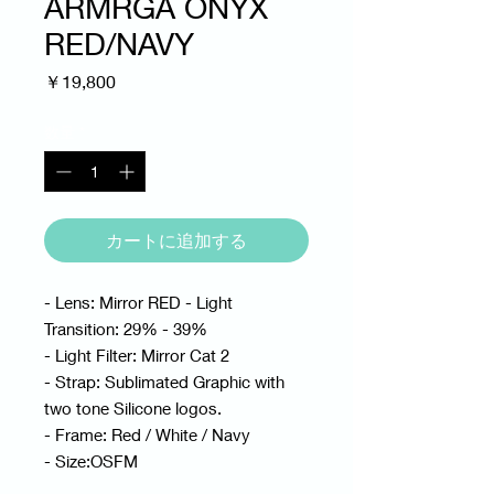
ARMRGA ONYX
RED/NAVY
価
￥19,800
格
数量
*
カートに追加する
- Lens: Mirror RED - Light
Transition: 29% - 39%
- Light Filter: Mirror Cat 2
- Strap: Sublimated Graphic with
two tone Silicone logos.
- Frame: Red / White / Navy
- Size:OSFM