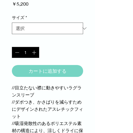
価
￥5,200
格
サイズ
*
数量
*
カートに追加する
//目立たない襟に動きやすいラグラ
ンスリーブ
//ダボつき、かさばりを減らすため
にデザインされたアスレチックフィ
ット
//吸湿発散性のあるポリエステル素
材の構造により、涼しくドライに保