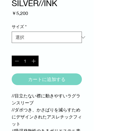
SILVER//INK
価
￥5,200
格
サイズ
*
数量
*
カートに追加する
//目立たない襟に動きやすいラグラ
ンスリーブ
//ダボつき、かさばりを減らすため
にデザインされたアスレチックフィ
ット
//吸湿発散性のあるポリエステル素