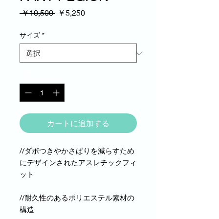
通
セ
 ￥10,500 
￥5,250
常
ー
価
ル
サイズ
*
格
価
格
数量
*
カートに追加する
//ダボつきやかさばりを減らすため
にデザインされたアスレチックフィ
ット
//耐久性のあるポリエステル素材の
構造