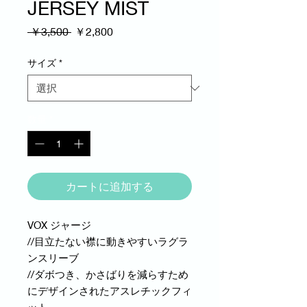
JERSEY MIST
通
セ
 ￥3,500 
￥2,800
常
ー
価
ル
サイズ
*
格
価
格
数量
*
カートに追加する
VOX ジャージ
//目立たない襟に動きやすいラグラ
ンスリーブ
//ダボつき、かさばりを減らすため
にデザインされたアスレチックフィ