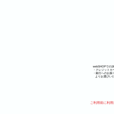
webSHOPで
・クレジットカ
・銀行へのお
よりお選びいた
​ご利用前に利