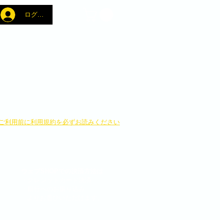
ログイン
​ご利用前に利用規約を必ずお読みください
ウェブSHOPでの決済方法は
・クレジットカード決済
・銀行へのお振り込み
よりお選びいただけます。