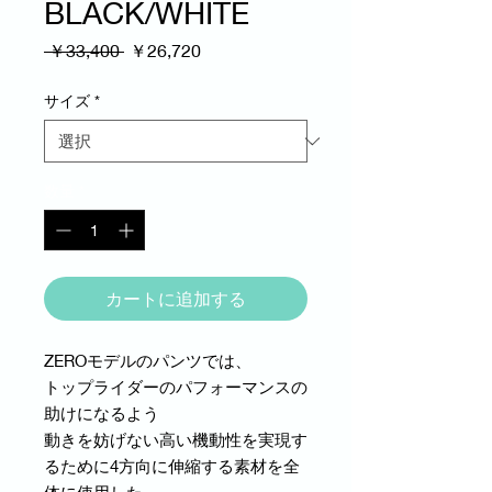
BLACK/WHITE
通
セ
 ￥33,400 
￥26,720
常
ー
価
ル
サイズ
*
格
価
格
数量
*
カートに追加する
ZEROモデルのパンツでは、
トップライダーのパフォーマンスの
助けになるよう
動きを妨げない高い機動性を実現す
るために4方向に伸縮する素材を全