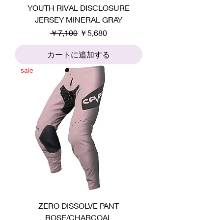
YOUTH RIVAL DISCLOSURE
JERSEY MINERAL GRAY
通常価格
セール価格
￥7,100
￥5,680
カートに追加する
sale
ZERO DISSOLVE PANT
ROSE/CHARCOAL